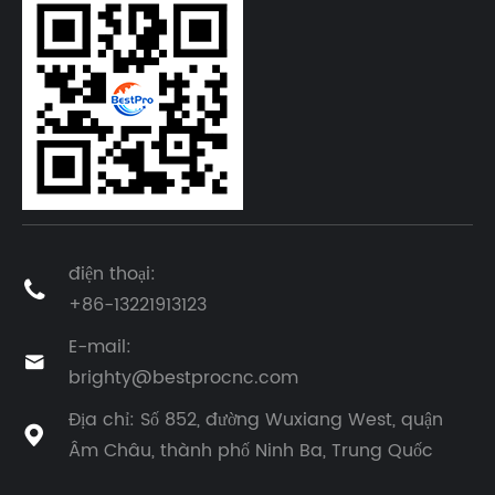
điện thoại:

+86-13221913123
E-mail:

brighty@bestprocnc.com
Địa chỉ: Số 852, đường Wuxiang West, quận

Âm Châu, thành phố Ninh Ba, Trung Quốc