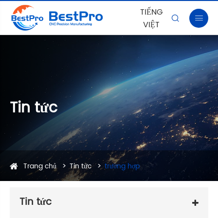
TIẾNG


VIỆT
Tin tức
Trang chủ
Tin tức
trường hợp
Tin tức