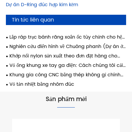
Dự án D-Ring đúc hợp kim kẽm
Tin tức liên quan
Lắp ráp trục bánh răng xoắn ốc tùy chỉnh cho hệ
thống truyền động công nghiệp
Nghiên cứu điển hình về Chuông phanh (Dự án ở
Vương quốc Anh)
Khớp nối nylon sản xuất theo đơn đặt hàng cho
thiết bị đóng gói — Ý
Vỏ ống khung xe tay ga điện: Cách chúng tôi cải
thiện độ bền kết cấu bằng cách sử dụng quy trình
Khung gia công CNC bằng thép không gỉ chính
rèn và đúc tích hợp
xác - Hệ thống tuabin khí
Vỏ tản nhiệt bằng nhôm đúc
Sản phẩm mới