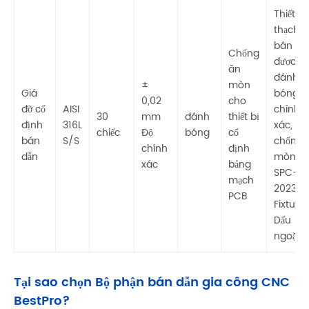
Thiết bị
thạch b
bán dẫn
Chống
được
ăn
đánh
±
mòn
Giá
bóng
0,02
cho
đỡ cố
AISI
chính
30
mm
đánh
thiết bị
định
316L
xác,
chiếc
Độ
bóng
cố
bán
S/S
chống 
chính
định
dẫn
mòn tố
xác
bảng
SPC-
mạch
202311 
PCB
Fixture
Dấu
ngoặc
Tại sao chọn Bộ phận bán dẫn gia công CNC
BestPro?