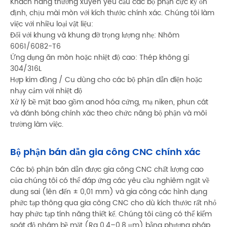
Khách hàng thường xuyên yêu cầu các bộ phận cực kỳ ổn
định, chịu mài mòn với kích thước chính xác. Chúng tôi làm
việc với nhiều loại vật liệu:
Đối với khung và khung đỡ trọng lượng nhẹ: Nhôm
6061/6082-T6
Ứng dụng ăn mòn hoặc nhiệt độ cao: Thép không gỉ
304/316L
Hợp kim đồng / Cu dùng cho các bộ phận dẫn điện hoặc
nhạy cảm với nhiệt độ
Xử lý bề mặt bao gồm anod hóa cứng, mạ niken, phun cát
và đánh bóng chính xác theo chức năng bộ phận và môi
trường làm việc.
Bộ phận bán dẫn gia công CNC chính xác
Các bộ phận bán dẫn được gia công CNC chất lượng cao
của chúng tôi có thể đáp ứng các yêu cầu nghiêm ngặt về
dung sai (lên đến ± 0,01 mm) và gia công các hình dạng
phức tạp thông qua gia công CNC cho dù kích thước rất nhỏ
hay phức tạp tính năng thiết kế. Chúng tôi cũng có thể kiểm
soát độ nhám bề mặt (Ra 0,4–0,8 μm) bằng phương pháp