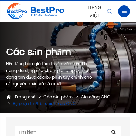
TIẾNG


VIỆT
Các sản phẩm
Nền tảng báo giá trực tuyến và nhiều khả
năng đa dạng của chúng tôi giúp bạn dễ
dàng tìm được các bộ phận tùy chỉnh cho
cả nguyên mẫu và sản xuất
Trang chủ
Các sản phẩm
Gia công CNC
Bộ phận thiết bị chính xác CNC