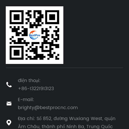
điện thoại:

+86-13221913123
E-mail:

brighty@bestprocnc.com
Địa chỉ: Số 852, đường Wuxiang West, quận

Âm Châu, thành phố Ninh Ba, Trung Quốc