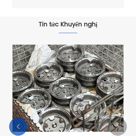
Tin tức Khuyến nghị

