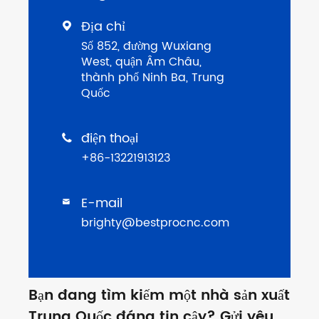
Địa chỉ

Số 852, đường Wuxiang
West, quận Âm Châu,
thành phố Ninh Ba, Trung
Quốc
điện thoại

+86-13221913123
E-mail

brighty@bestprocnc.com
Bạn đang tìm kiếm một nhà sản xuất
Trung Quốc đáng tin cậy? Gửi yêu