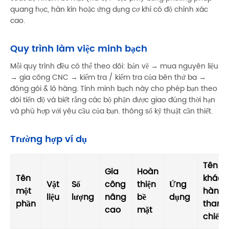
quang học, hàn kín hoặc ứng dụng cơ khí có độ chính xác
cao.
Quy trình làm việc minh bạch
Mỗi quy trình đều có thể theo dõi: bản vẽ → mua nguyên liệu
→ gia công CNC → kiểm tra / kiểm tra của bên thứ ba →
đóng gói & lô hàng. Tính minh bạch này cho phép bạn theo
dõi tiến độ và biết rằng các bộ phận được giao đúng thời hạn
và phù hợp với yêu cầu của bạn. thông số kỹ thuật cần thiết.
Trường hợp ví dụ
Tên
Gia
Hoàn
Tên
khách
Vật
Số
công
thiện
Ứng
một
hàng/
liệu
lượng
nâng
bề
dụng
phần
tham
cao
mặt
chiếu