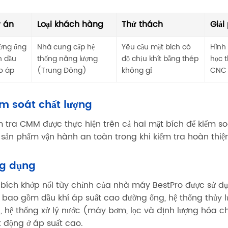
 án
Loại khách hàng
Thử thách
Giải
ờng ống
Nhà cung cấp hệ
Yêu cầu mặt bích có
Hình
n dầu
thống năng lượng
độ chịu khít bằng thép
học 
o áp
(Trung Đông)
không gỉ
CNC 
ểm soát chất lượng
m tra CMM được thực hiện trên cả hai mặt bích để kiểm 
 sản phẩm vận hành an toàn trong khi kiểm tra hoàn thi
g dụng
 bích khớp nối tùy chỉnh của nhà máy BestPro được sử dụ
 bao gồm dầu khí áp suất cao đường ống, hệ thống thủy 
n, hệ thống xử lý nước (máy bơm, lọc và định lượng hóa 
t động ở áp suất cao.