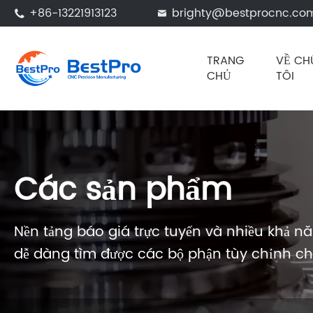
+86-13221913123
brighty@bestprocnc.co


TRANG
VỀ CH
CHỦ
TÔI
Các sản phẩm
Nền tảng báo giá trực tuyến và nhiều khả n
dễ dàng tìm được các bộ phận tùy chỉnh c