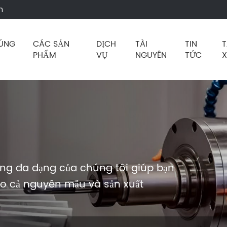
m
ÚNG
CÁC SẢN
DỊCH
TÀI
TIN
T
PHẨM
VỤ
NGUYÊN
TỨC
ăng đa dạng của chúng tôi giúp bạn
ho cả nguyên mẫu và sản xuất