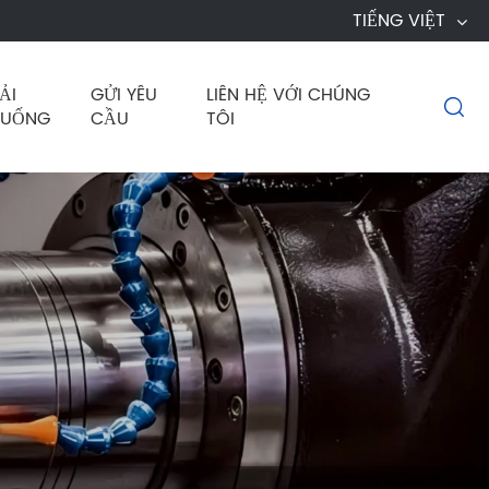
TIẾNG VIỆT
ẢI
GỬI YÊU
LIÊN HỆ VỚI CHÚNG

XUỐNG
CẦU
TÔI