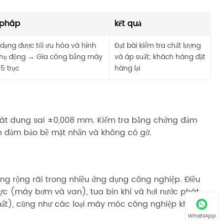
 pháp
kết quả
 dạng được tối ưu hóa và hình
Đạt bài kiểm tra chất lượng
thụ động → Gia công bằng máy
và áp suất; khách hàng đặt
5 trục
hàng lại
soát dung sai ±0,008 mm. Kiểm tra bằng chứng đảm
ện đảm bảo bề mặt nhẵn và không có gờ.
ng rộng rãi trong nhiều ứng dụng công nghiệp. Điều
lực (máy bơm và van), tua bin khí và hơi nước phát
chất), cũng như các loại máy móc công nghiệp khác
WhatsApp