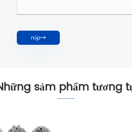
nộp

Những sảm phẩm tương t