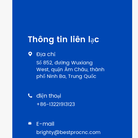
Thông tin liên lạc
Địa chỉ

Số 852, đường Wuxiang
West, quận Âm Châu, thành
phố Ninh Ba, Trung Quốc
điện thoại

+86-13221913123
E-mail

brighty@bestprocnc.com