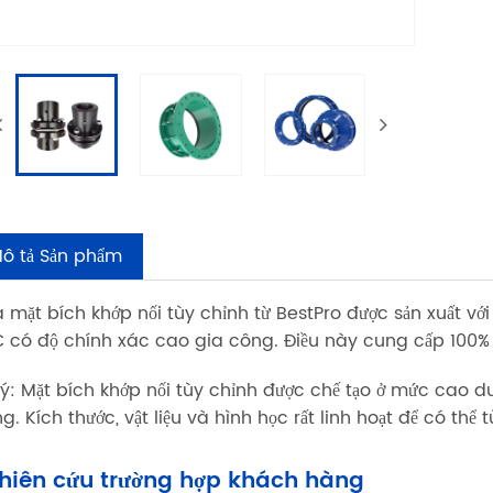
ô tả Sản phẩm
 mặt bích khớp nối tùy chỉnh từ BestPro được sản xuất v
 có độ chính xác cao gia công. Điều này cung cấp 100%
 ý: Mặt bích khớp nối tùy chỉnh được chế tạo ở mức cao du
g. Kích thước, vật liệu và hình học rất linh hoạt để có th
hiên cứu trường hợp khách hàng