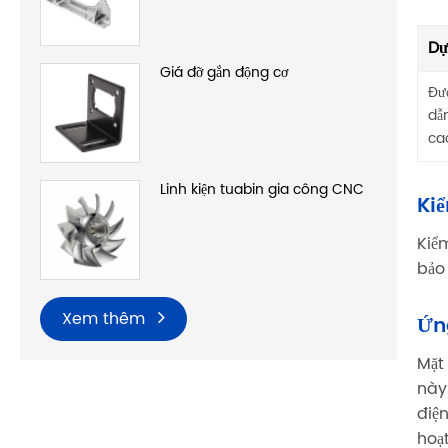
Dự
Giá đỡ gắn động cơ
Đư
dẫ
ca
Linh kiện tuabin gia công CNC
Ki
Kiể
bảo
Xem thêm
Ứn
Mặt
này
điệ
hoạ