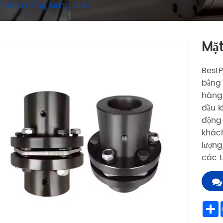
ộ phận năng lượng CNC
Mặt
BestP
bằng 
hàng.
dầu k
động 
khách
lượng
các t
S