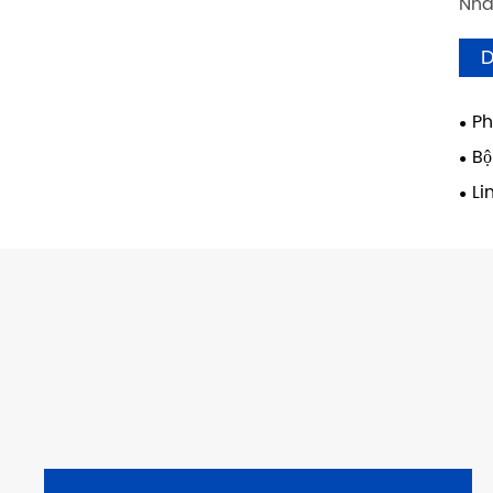
Nhà
D
Ph
Bộ
Li